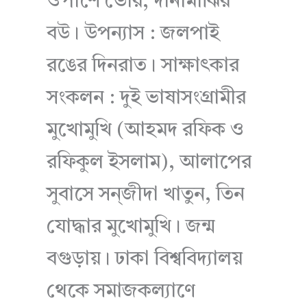
ওপাশে ভোর, দানামাঝির
বউ। উপন্যাস : জলপাই
রঙের দিনরাত। সাক্ষাৎকার
সংকলন : দুই ভাষাসংগ্রামীর
মুখোমুখি (আহমদ রফিক ও
রফিকুল ইসলাম), আলাপের
সুবাসে সন্জীদা খাতুন, তিন
যোদ্ধার মুখোমুখি। জন্ম
বগুড়ায়। ঢাকা বিশ্ববিদ্যালয়
থেকে সমাজকল্যাণে