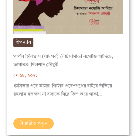
উপন্যাস
পার্পল হিবিস্কাস (ষষ্ঠ পর্ব) // চিমামান্ডা নগোজি আদিচে,
ভাষান্তর: দিলশাদ চৌধুরী
মে ১৪, ২০২১
ধর্মসভার পরে আমরা গির্জার প্রবেশপথের বাইরে দাঁড়িয়ে
রইলাম যতক্ষণ না বাবাকে ঘিরে ভিড় করে থাকা…
বিস্তারিত পড়ুন