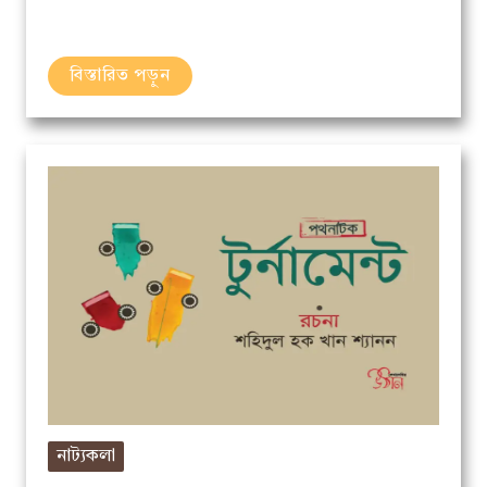
বিস্তারিত পড়ুন
নাট্যকলা
পথনাটক।। টুর্নামেন্ট ।। রচনা: শহিদুল হক খান শ্যানন