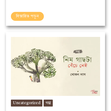
বিস্তারিত পড়ুন
Uncategorized
গল্প
নিম গাছটা বেঁচে নেই // খোকন দাস