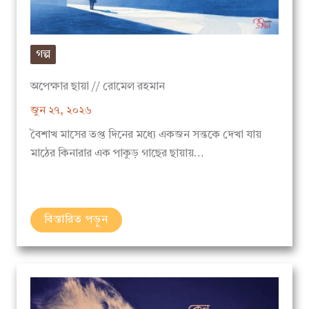
গল্প
অপেক্ষার ছায়া // রোমেল রহমান
জুন ২৭, ২০২৬
বৈশাখ মাসের তপ্ত দিনের মধ্যে একজন সন্তকে দেখা যায়
মাঠের কিনারার এক পাকুড় গাছের ছায়ায়…
বিস্তারিত পড়ুন