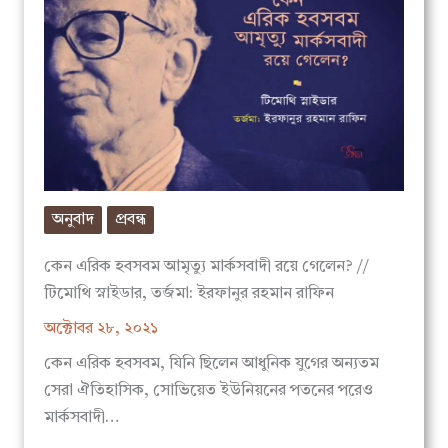
অনুবাদ
প্রবন্ধ
কেন এরিক হবসবম আমৃত্যু মার্কসবাদী রয়ে গেলেন? //
টিমোথি স্নাইডার, তর্জমা: ইরফানুর রহমান রাফিন
অক্টোবর ২৮, ২০২১
কেন এরিক হবসবম, যিনি ছিলেন আধুনিক যুগের অন্যতম
সেরা ঐতিহাসিক, সোভিয়েত ইউনিয়নের পতনের পরেও
মার্কসবাদী…