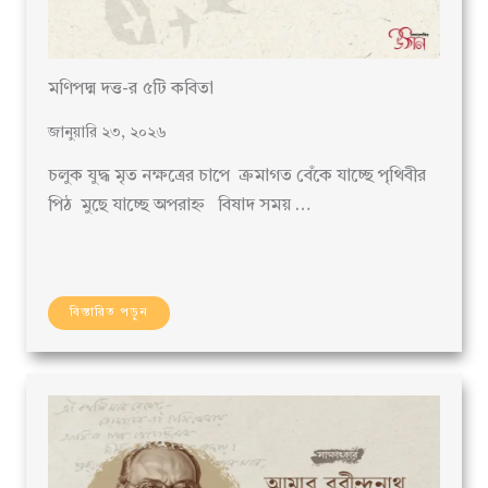
মণিপদ্ম দত্ত-র ৫টি কবিতা
জানুয়ারি ২৩, ২০২৬
চলুক যুদ্ধ মৃত নক্ষত্রের চাপে ক্রমাগত বেঁকে যাচ্ছে পৃথিবীর
পিঠ মুছে যাচ্ছে অপরাহ্ন বিষাদ সময় …
বিস্তারিত পড়ুন