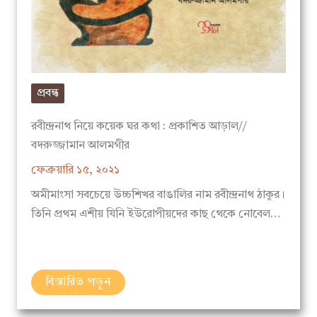
প্রবন্ধ
রবীন্দ্রনাথ নিয়ে কয়েক ঘর কথা : প্রকাশিত আড়াল//
বদরুজ্জামান আলমগীর
ফেব্রুয়ারি ১৫, ২০২১
অমীমাংসা সবচেয়ে উচ্চশিখর বাঙালির নাম রবীন্দ্রনাথ ঠাকুর।
তিনি প্রথম এশীয় যিনি ইউরোপীয়দের কাছ থেকে নোবেল…
বিস্তারিত পড়ুন