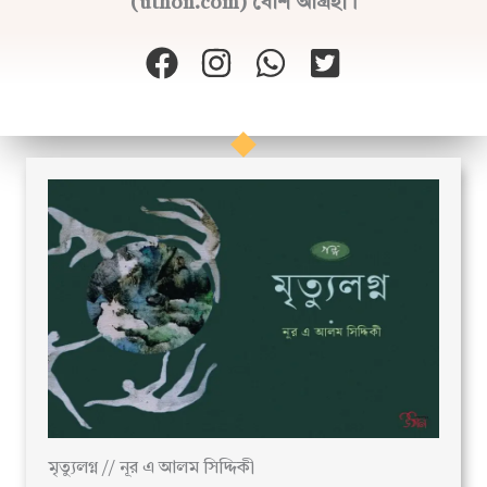
(uthon.com) বেশি আগ্রহী।
মৃত্যুলগ্ন // নূর এ আলম সিদ্দিকী