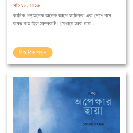
আচিক গ্রন্থঅনেক অনেক আগে আচিকরা এক দেশে বাস
করত নাম ছিল মান্দালাই। সেখানে তারা নানা…
বিস্তারিত পড়ুন