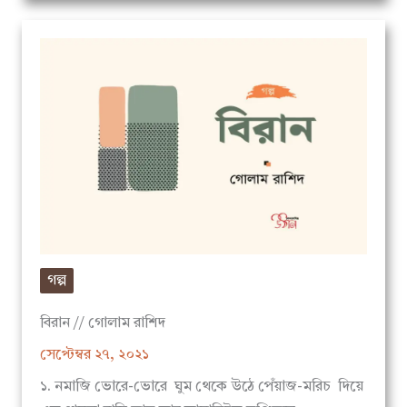
গল্প
বিরান // গোলাম রাশিদ
সেপ্টেম্বর ২৭, ২০২১
১. নমাজি ভোরে-ভোরে ঘুম থেকে উঠে পেঁয়াজ-মরিচ দিয়ে
এক গামলা বাসি ভাত আর আমানিটুকু তৃপ্তিভরে…