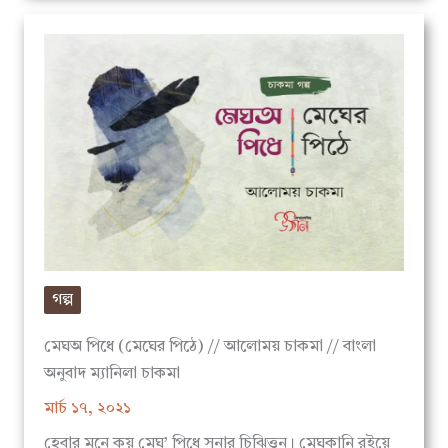
গল্প
মেঘঅ পিধে (মেঘের পিঠে) // আলোময় চাকমা // বাংলা
অনুবাদ ম্যানিলা চাকমা
মার্চ ১৭, ২০২১
হেবার মনে কয় মেঘ’ পিধে সনার চিঝিত্তুন। মেঘকানি রইয়ে
আগাজত, দুরোত মাদিত্তুন। একদিন এল’ তেনতেঙুরী,…