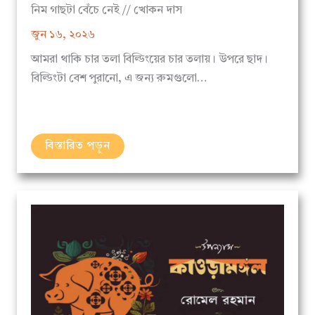
জুন ১৬, ২০২৬
আমরা থাকি চার তলা বিল্ডিংয়ের চার তলায়। উপরে ছাদ।
বিল্ডিংটা বেশ পুরানো, এ জন্য রুমগুলো…
বিস্তারিত পড়ুন