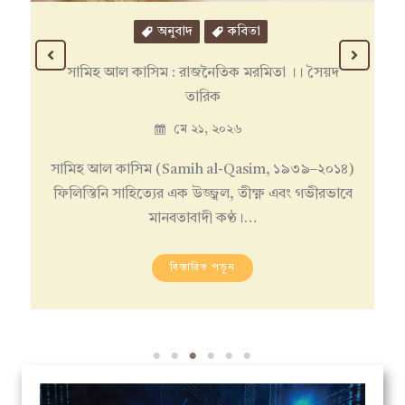
অনুবাদ
গল্প
মাস্টার কর্নিইয়ের রহস্য । আলফঁস দোদে ।। ফরাসি
থেকে ভাষান্তর: আহমেদ সজীব
মে ১১, ২০২৬
ফ্রঁসে মামাই নামে একজন বৃদ্ধ বংশীবাদক মাঝে মাঝে
আমার এখানে মিষ্টি ওয়াইন পান করতে করতে…
বিস্তারিত পড়ুন