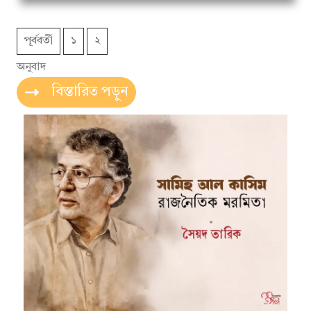
পূর্ববর্তী
১
২
অনুবাদ
বিস্তারিত পড়ুন