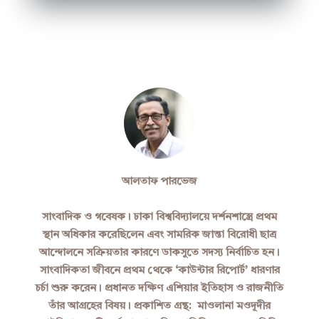
আলতাফ পারভেজ
সাংবাদিক ও গবেষক। ঢাকা বিশ্ববিদ্যালয়ে দর্শনশাস্ত্রে প্রথম
স্থান অধিকার করেছিলেন এবং সামরিক জান্তা বিরোধী ছাত্র
আন্দোলনে সক্রিয়তার কারণে ডাকসুতে সদস্য নির্বাচিত হন।
সাংবাদিকতা জীবনে প্রথম থেকে ‘কাউন্টার রিপোর্ট’ ধারণার
চর্চা শুরু করেন। প্রধানত দক্ষিণ এশিয়ার ইতিহাস ও রাজনীতি
তাঁর আগ্রহের বিষয়। প্রকাশিত গ্রন্থ: মাওলানা মওদূদীর
রাষ্ট্রচিন্তা: একটি পর্যলোচনা, মুজিব বাহিনী থেকে গণবাহিনী,