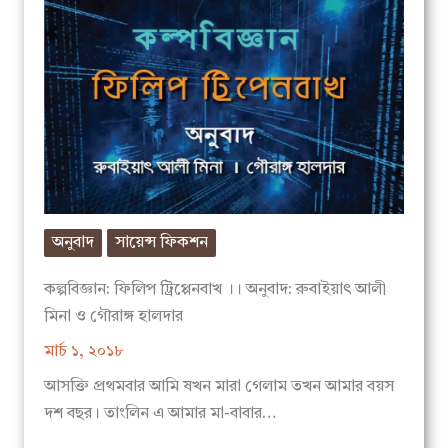
অনুবাদ
সায়েন্স ফিকশন
কল্পবিজ্ঞান: ফিলিপ ট্রিপ্পেনবাখ ।। অনুবাদ: রুবাইয়াৎ আলী
মিনা ও গৌরাঙ্গ হালদার
মার্চ ১, ২০১৮
আসক্তি প্রথমবার আমি ষখন মারা গেলাম তখন আমার বয়স
দশ বছর। তাংলিন এ আমার মা-বাবার…