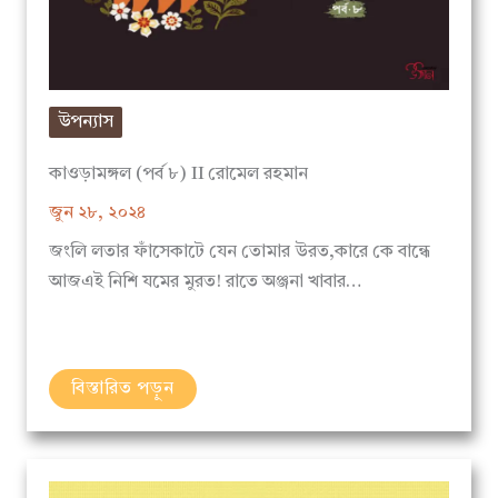
উপন্যাস
কাওড়ামঙ্গল (পর্ব ৮) II রোমেল রহমান
জুন ২৮, ২০২৪
জংলি লতার ফাঁসেকাটে যেন তোমার উরত,কারে কে বান্ধে
আজএই নিশি যমের মুরত! রাতে অঞ্জনা খাবার…
বিস্তারিত পড়ুন