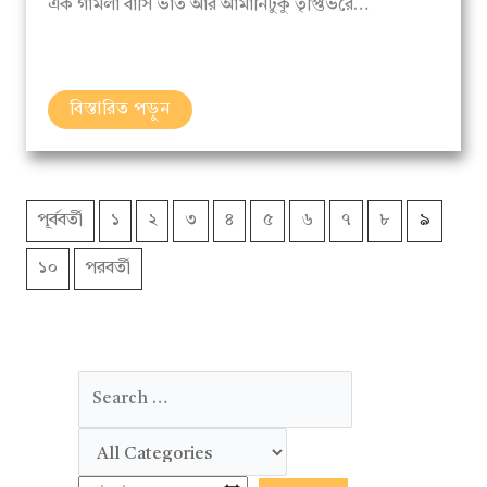
বিস্তারিত পড়ুন
পূর্ববর্তী
১
২
৩
৪
৫
৬
৭
৮
৯
১০
পরবর্তী