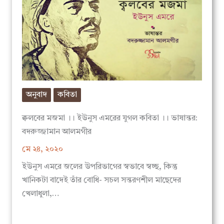
অনুবাদ
কবিতা
ক্বলবের মজমা ।। ইউনুস এমরের যুগল কবিতা ।। ভাষান্তর:
বদরুজ্জামান আলমগীর
মে ২৪, ২০২০
ইউনুস এমরে জলের উপরিভাগের স্বভাবে স্বচ্ছ, কিন্তু
খানিকটা বাদেই তাঁর বোধি- সচল সন্তরণশীল মাছেদের
খেলাধুলা,…