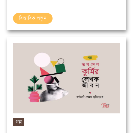
বিস্তারিত পড়ুন
গল্প
ভবদেব কুর্মি ও তার লেখকজীবন // বর্ণালী ঘোষদস্তিদার