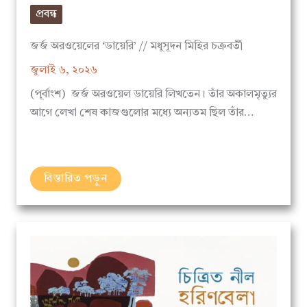
জর্জ অরওয়েলের ‘ডায়েরি’ // মধুসূদন মিহির চক্রবর্তী
জুলাই ৬, ২০২৬
(পূর্বাংশ) জর্জ অরওয়েল ডায়েরি লিখতেন। তাঁর অকালমৃত্যুর
আগে লেখা শেষ কাজগুলোর মধ্যে অন্যতম ছিল তাঁর…
বিস্তারিত পড়ুন