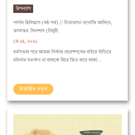
উপন্যাস
পার্পল হিবিস্কাস (ষষ্ঠ পর্ব) // চিমামান্ডা নগোজি আদিচে,
ভাষান্তর: দিলশাদ চৌধুরী
মে ১৪, ২০২১
ধর্মসভার পরে আমরা গির্জার প্রবেশপথের বাইরে দাঁড়িয়ে
রইলাম যতক্ষণ না বাবাকে ঘিরে ভিড় করে থাকা…
বিস্তারিত পড়ুন