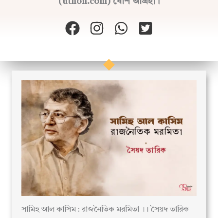
(uthon.com) বেশি আগ্রহী।
সামিহ আল কাসিম : রাজনৈতিক মরমিতা ।। সৈয়দ তারিক