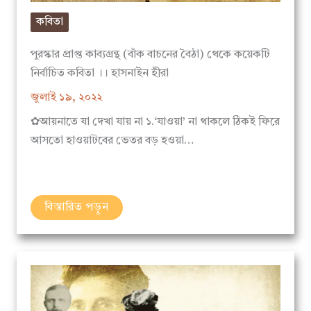
কবিতা
পুরস্কার প্রাপ্ত কাব্যগ্রন্থ (বাঁক বাচনের বৈঠা) থেকে কয়েকটি
নির্বাচিত কবিতা ।। হাসনাইন হীরা
জুলাই ১৯, ২০২২
✿আয়নাতে যা দেখা যায় না ১.‘যাওয়া’ না থাকলে ঠিকই ফিরে
আসতো হাওয়াটবের ভেতর বড় হওয়া…
বিস্তারিত পড়ুন