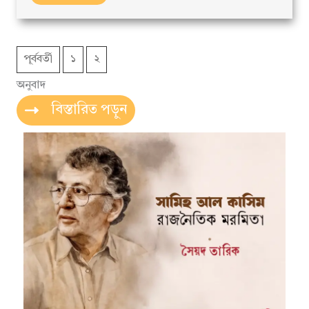
পূর্ববর্তী
১
২
অনুবাদ
বিস্তারিত পড়ুন