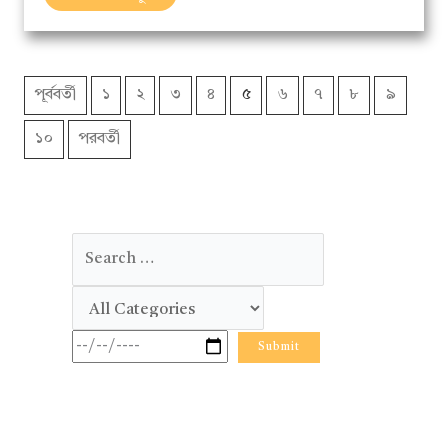
পূর্ববর্তী
১
২
৩
৪
৫
৬
৭
৮
৯
১০
পরবর্তী
লেখালেখির উঠান পরিবার