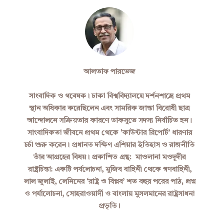
আলতাফ পারভেজ
সাংবাদিক ও গবেষক। ঢাকা বিশ্ববিদ্যালয়ে দর্শনশাস্ত্রে প্রথম
স্থান অধিকার করেছিলেন এবং সামরিক জান্তা বিরোধী ছাত্র
আন্দোলনে সক্রিয়তার কারণে ডাকসুতে সদস্য নির্বাচিত হন।
সাংবাদিকতা জীবনে প্রথম থেকে ‘কাউন্টার রিপোর্ট’ ধারণার
চর্চা শুরু করেন। প্রধানত দক্ষিণ এশিয়ার ইতিহাস ও রাজনীতি
তাঁর আগ্রহের বিষয়। প্রকাশিত গ্রন্থ: মাওলানা মওদূদীর
রাষ্ট্রচিন্তা: একটি পর্যলোচনা, মুজিব বাহিনী থেকে গণবাহিনী,
লাল জুলাই, লেনিনের ‘রাষ্ট্র ও বিপ্লব’ শত বছর পরের পাঠ, প্রশ্ন
ও পর্যালোচনা, সোহরাওয়ার্দী ও বাংলায় মুসলমানের রাষ্ট্রসাধনা
প্রভৃতি।​