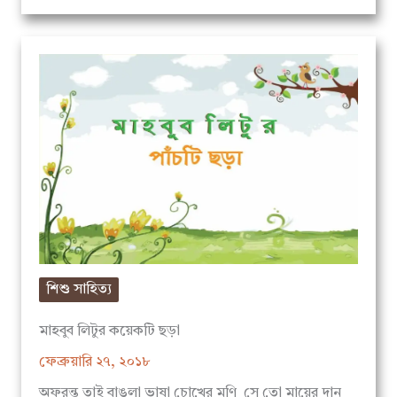
শিশু সাহিত্য
মাহবুব লিটুর কয়েকটি ছড়া
ফেব্রুয়ারি ২৭, ২০১৮
অফুরন্ত তাই বাঙলা ভাষা চোখের মণি সে তো মায়ের দান
যে ভাষাতে কথা বলি আমার প্রাণের…