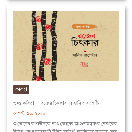
কবিতা
গুচ্ছ কবিতা ।। রক্তের চিৎকার ।। হানিফ রাশেদীন
আগস্ট ৩০, ২০২০
✿ভোরের কথাউসকে দাও ভোরের আগুনঅন্ধকার দেয়ালের
নির্জন কোণ হতেফুটে উঠুক সূর্যমুখী ফুলনির্মল আলোয় ভরে