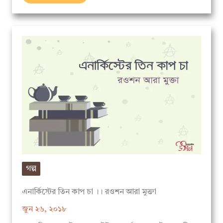
গল্প
এনার্কিস্টের তিন কাপ চা ।। রওশন আরা মুক্তা
জুন ২৬, ২০১৮
-আপনি এখন কই যাবেন এইটা সম্পূর্ণ আপনার ইচ্ছা স্বাধীন