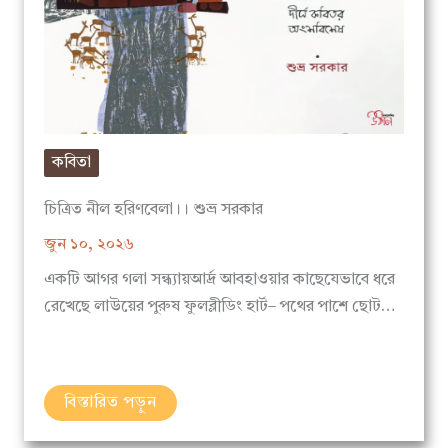
কবিতা
চিত্রিত নীল হরিণবেলা।। শুভ্র সরকার
জুন ১০, ২০২৬
একটি আগর গলা সন্ধ্যায়আর্দ্র আবহাওয়ার কাছেযেভাবে ধরে
রেখেছে লাউয়ের পুরুষ ফুলব্লীডিং হার্ট– পথের পাশে ছোট…
বিস্তারিত পড়ুন