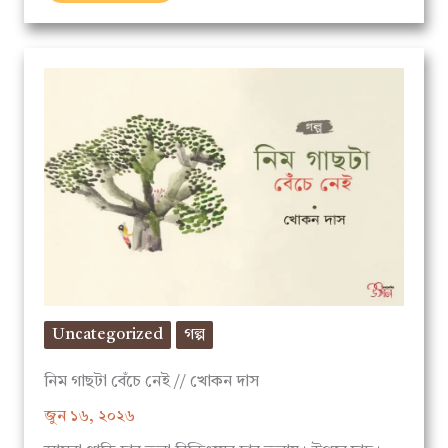
Uncategorized
গল্প
নিম গাছটা বেঁচে নেই // খোকন দাস
জুন ১৬, ২০২৬
আমরা থাকি চার তলা বিল্ডিংয়ের চার তলায়। উপরে ছাদ।