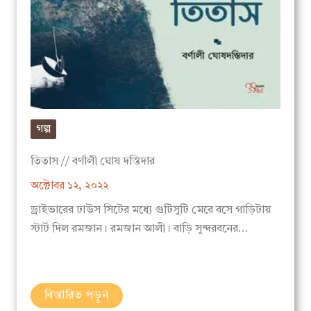
গল্প
তিতাস // বর্ণালী ঘোষ দস্তিদার
অক্টোবর ১২, ২০২২
ড্রাইভারের ঢাউস সিটের মধ্যে গুটিসুটি মেরে বসে গাড়িটায়
স্টার্ট দিল রমজান। রমজান আলী। বাড়ি সুন্দরবনের…
বিস্তারিত পড়ুন