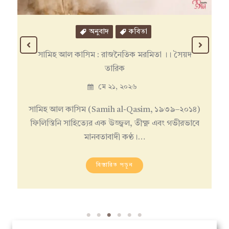
অনুবাদ
গল্প
মাস্টার কর্নিইয়ের রহস্য । আলফঁস দোদে ।। ফরাসি
থেকে ভাষান্তর: আহমেদ সজীব
মে ১১, ২০২৬
ফ্রঁসে মামাই নামে একজন বৃদ্ধ বংশীবাদক মাঝে মাঝে
আমার এখানে মিষ্টি ওয়াইন পান করতে করতে…
বিস্তারিত পড়ুন